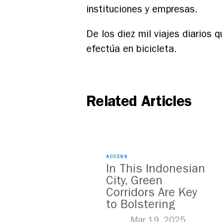
instituciones y empresas.
De los diez mil viajes diarios 
efectúa en bicicleta.
Related Articles
ACCESS
In This Indonesian
City, Green
Corridors Are Key
to Bolstering
Public Transit
Mar 19, 2025