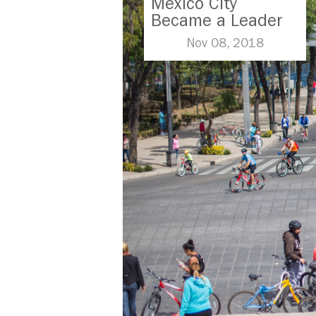
Mexico City
Became a Leader
in Parking Reform
Nov 08, 2018