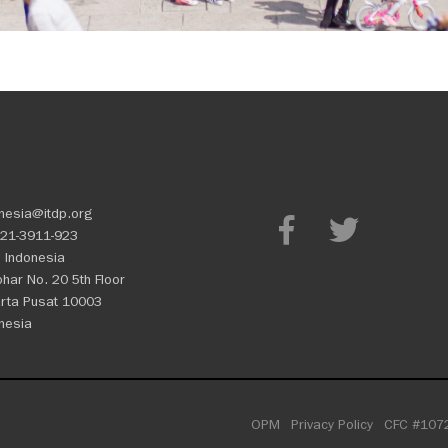
nesia@itdp.org
21-3911-923
 Indonesia
Johar No. 20 5th Floor
rta Pusat 10003
nesia
OPM
Privacy Policy
CFC #107