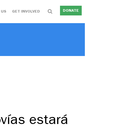
DONATE
 US
GET INVOLVED
ovías estará