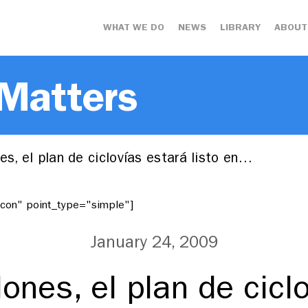
WHAT WE DO
NEWS
LIBRARY
ABOUT
 Matters
es, el plan de ciclovías estará listo en…
"icon" point_type="simple"]
January 24, 2009
lones, el plan de cicl