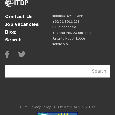
Contact Us
indonesia@itdp.org
+62-21-3911-923
Job Vacancies
ITDP Indonesia
Blog
Jl. Johar No. 20 5th Floor
Jakarta Pusat 10003
Search
Indonesia
Search
OPM
Privacy Policy
CFC #10723
© 2026 ITDP