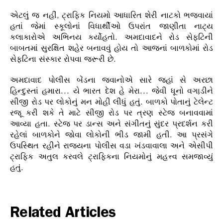
એટલું જ નહીં, ટ્રાફિક નિયમો આધારિત શેરી નાટકો ભજવાયાં
હતાં જેમાં સ્કૂલોનાં વિધાર્થીઓ ઉપરાંત જાણીતા નાટ્ય
કલાકારોએ અભિનય કર્યોહતો. અમદાવાદને રોડ સેફટિની
બાબતમાં સુરક્ષિત શહેર બનાવવું હોય તો આજનાં બાળકોમાં રોડ
સેફટિના સંસ્કાર રોપવા જરૂરી છે.
અમદાવાદ પોલીસ બેંડના જવાનોએ સારે જહાં સે અરછા
હિન્દુસ્તાં હમારા… યે ભારત દેશ હે મેરા… જેવી ધૂનો વગા઼ડીને
સીજી રોડ પર લોકોનું મન મોહી લીધું હતું. બાળકો પોતાનું ટેલેન્ટ
રજૂ કરી શકે તે માટે સીજી રોડ પર ત્રણ સ્ટેજ બનાવવામાં
આવ્યા હતા. સ્ટેજ પર ડાન્સ અને સંગીતનું સુંદર પ્રદર્શન કરી
રહેલાં બાળકોને જોવા લોકોની ભીડ જામી હતી. આ પ્રસંગે
ઉપસ્થિત રહીને રાજયના પોલીસ વડા ખંડવાવાલા અને એસીપી
ટ્રાફિક અતુલ કરવલે ટ્રાફિકના નિયમોનું મહત્ત્વ સમજાવ્યું
હતું.
Related Articles