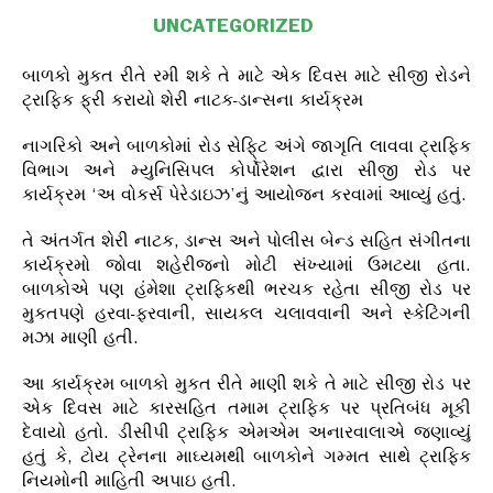
UNCATEGORIZED
બાળકો મુકત રીતે રમી શકે તે માટે એક દિવસ માટે સીજી રોડને
ટ્રાફિક ફ્રી કરાયો શેરી નાટક-ડાન્સના કાર્યક્રમ
નાગરિકો અને બાળકોમાં રોડ સેફિ્ટ અંગે જાગૃતિ લાવવા ટ્રાફિક
વિભાગ અને મ્યુનિસિપલ કોર્પોરેશન દ્વારા સીજી રોડ પર
કાર્યક્રમ ‘અ વોકર્સ પેરેડાઇઝ’નું આયોજન કરવામાં આવ્યું હતું.
તે અંતર્ગત શેરી નાટક, ડાન્સ અને પોલીસ બેન્ડ સહિત સંગીતના
કાર્યક્રમો જોવા શહેરીજનો મોટી સંખ્યામાં ઉમટયા હતા.
બાળકોએ પણ હંમેશા ટ્રાફિકથી ભરચક રહેતા સીજી રોડ પર
મુકતપણે હરવા-ફરવાની, સાયકલ ચલાવવાની અને સ્કેટિંગની
મઝા માણી હતી.
આ કાર્યક્રમ બાળકો મુકત રીતે માણી શકે તે માટે સીજી રોડ પર
એક દિવસ માટે કારસહિત તમામ ટ્રાફિક પર પ્રતિબંધ મૂકી
દેવાયો હતો. ડીસીપી ટ્રાફિક એમએમ અનારવાલાએ જણાવ્યું
હતું કે, ટોય ટ્રેનના માઘ્યમથી બાળકોને ગમ્મત સાથે ટ્રાફિક
નિયમોની માહિતી અપાઇ હતી.