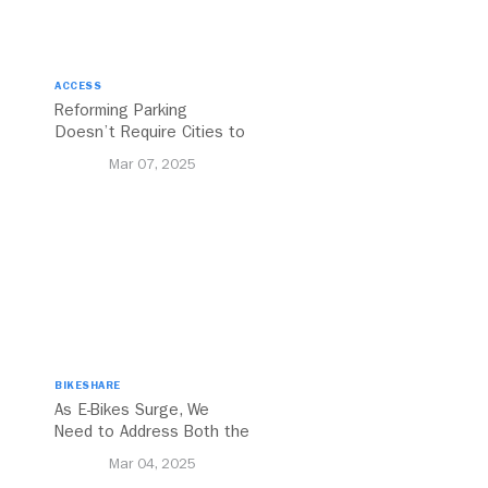
ACCESS
Reforming Parking
Doesn’t Require Cities to
Reinvent the Wheel
Mar 07, 2025
BIKESHARE
As E-Bikes Surge, We
Need to Address Both the
Opportunities and
Mar 04, 2025
Challenges