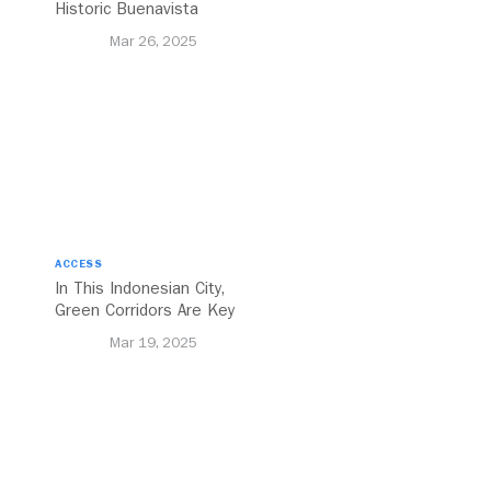
Historic Buenavista
Central Station
Mar 26, 2025
ACCESS
In This Indonesian City,
Green Corridors Are Key
to Bolstering Public
Mar 19, 2025
Transit