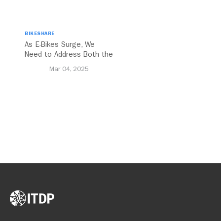
BIKESHARE
As E-Bikes Surge, We
Need to Address Both the
Opportunities and
Mar 04, 2025
Challenges