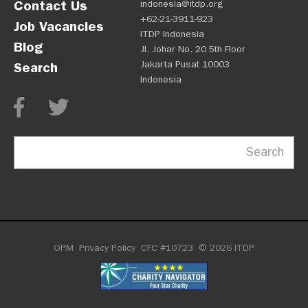
Contact Us
indonesia@itdp.org
+62-21-3911-923
Job Vacancies
ITDP Indonesia
Blog
Jl. Johar No. 20 5th Floor
Jakarta Pusat 10003
Search
Indonesia
Search
OPM
Privacy Policy
CFC #10723
© 2026 ITDP