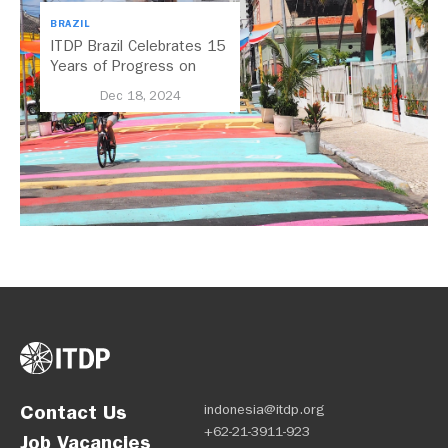
BRAZIL
ITDP Brazil Celebrates 15
Years of Progress on
Regional Mobility
Dec 18, 2024
Contact Us
indonesia@itdp.org
+62-21-3911-923
Job Vacancies